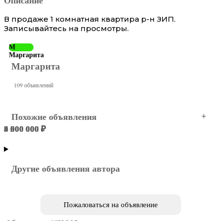
В продаже 1 комнатная квартира р-н ЗИП.
Записывайтесь на просмотры.
М
Маргарита
Маргарита
109 объявлений
Похожие объявления
5 500 000 ₽
4 000 000 ₽
3 600 000 ₽
9 900 000 ₽
8 600 000 ₽
5 500 000 ₽
Краснодар
Краснодар
Краснодар
Краснодар
Краснодар
Краснодар
Другие объявления автора
Пожаловаться на объявление