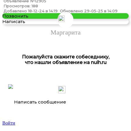
Объявление №12905
Просмотров: 188
Продаю 1-комнатная квартиру, 38 кв м
Добавлено 18-12-24 в 14:19
Обновлено 29-05-25 в 14:09
Позвонить
Написать
Маргарита
Пожалуйста скажите собеседнику,
что нашли объявление на nuih.ru
Продаю 1-комнатная квартиру, 33 кв м
Написать сообщение
Войти
Продаю 1-комнатная квартиру, 36 кв м