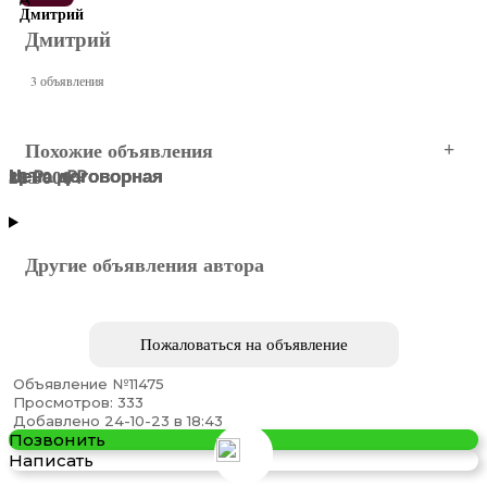
Дмитрий
Дмитрий
3 объявления
Похожие объявления
Цена договорная
Цена договорная
Цена договорная
88 ₽
115 000 ₽
23 000 ₽
МОСКВА
МОСКВА
МОСКВА
МОСКВА
МОСКВА
Центральный АО
Другие объявления автора
Пожаловаться на объявление
Объявление №11475
Просмотров: 333
синтепОн оборудование 3000мм
Добавлено 24-10-23 в 18:43
Позвонить
Написать