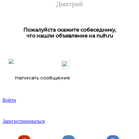
Дмитрий
Пожалуйста скажите собеседнику,
что нашли объявление на nuih.ru
Пpoдaем aктивиpoвaнный бepeзовый угoль БАУ. Гост ...
Написать сообщение
Войти
Зарегистрироваться