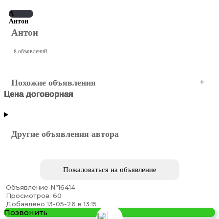
А
Антон
Антон
8 объявлений
Похожие объявления
Цена договорная
Цена договорная
Цена договорная
Цена договорная
Цена договорная
Цена договорная
Новосибирск
Новосибирск
Новосибирск
Новосибирск
Новосибирск
Новосибирск
Другие объявления автора
Пожаловаться на объявление
Объявление №16414
Просмотров: 60
Добавлено 13-05-26 в 13:15
Позвонить