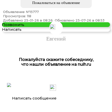
Пожаловаться на объявление
Объявление №15777
Просмотров: 118
Транспортная Компания
Добавлено 25-01-26 в 08:26
Обновлено 25-07-26 в 08:53
Позвонить
Написать
Евгений
Пожалуйста скажите собеседнику,
что нашли объявление на nuih.ru
Студия штор ассоль Студия штор
Написать сообщение