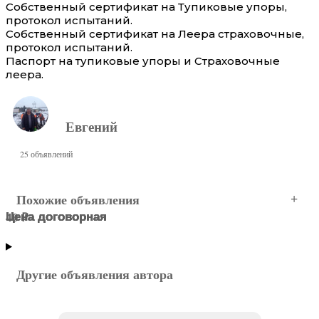
Собственный сертификат на Тупиковые упоры,
протокол испытаний.
Собственный сертификат на Леера страховочные,
протокол испытаний.
Паспорт на тупиковые упоры и Страховочные
леера.
Евгений
25 объявлений
Похожие объявления
Цена договорная
Цена договорная
Цена договорная
Цена договорная
Цена договорная
40 ₽
Центральный АО
МОСКВА
МОСКВА
МОСКВА
МОСКВА
МОСКВА
Другие объявления автора