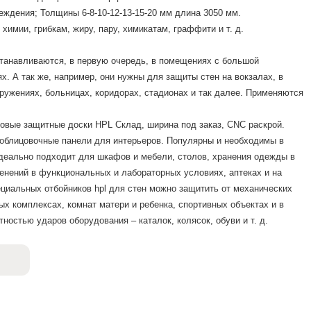
еждения; Толщины 6-8-10-12-13-15-20 мм длина 3050 мм.
 химии, грибкам, жиру, пару, химикатам, граффити и т. д.
станавливаются, в первую очередь, в помещениях с большой
. А так же, например, они нужны для защиты стен на вокзалах, в
ружениях, больницах, коридорах, стадионах и так далее. Применяются
новые защитные доски HPL Склад, ширина под заказ, CNC раскрой.
 облицовочные панели для интерьеров. Популярны и необходимы в
деально подходит для шкафов и мебели, столов, хранения одежды в
енений в функциональных и лабораторных условиях, аптеках и на
иальных отбойников hpl для стен можно защитить от механических
ых комплексах, комнат матери и ребенка, спортивных объектах и в
ностью ударов оборудования – каталок, колясок, обуви и т. д.