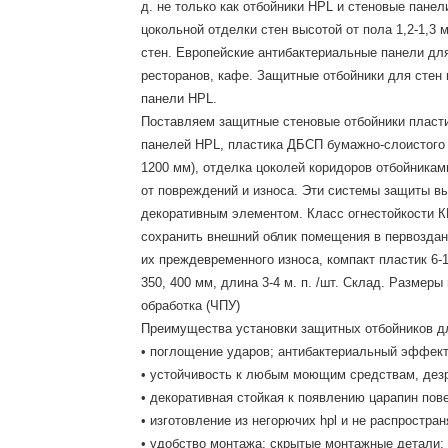
д. не только как отбойники HPL и стеновые пане
цокольной отделки стен высотой от пола 1,2-1,3
стен. Европейские антибактериальные панели дл
ресторанов, кафе. Защитные отбойники для стен 
панели HPL.
Поставляем защитные стеновые отбойники пластико
панелей HPL, пластика ДБСП бумажно-слоистого 
1200 мм), отделка цоколей коридоров отбойника
от повреждений и износа. Эти системы защиты 
декоративным элементом. Класс огнестойкости К
сохранить внешний облик помещения в первоздан
их преждевременного износа, компакт пластик 6-12
350, 400 мм, длина 3-4 м. п. /шт. Склад. Размер
обработка (ЧПУ)
Преимущества установки защитных отбойников дл
• поглощение ударов; антибактериальный эффект
• устойчивость к любым моющим средствам, дез
• декоративная стойкая к появлению царапин пов
• изготовление из негорючих hpl и не распростра
• удобство монтажа; скрытые монтажные детали;