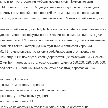
ли, но и для изготовления мебели медицинской. Применяют для
 м. Медицинские панели. Медицинский антивандальный пластик для
я чистых помещений и предприятий питания, пищевых производств,
и коридоров из пластика hpl, медицинские отбойники и отбойные доски
вые и отбойные доски hpl, high pressure laminate, изготавливаются из
декоративного конструкционного. Отбойные цокольные системы (400-
ми из пластика HPL, позволяющие защитить стены и углы в помещениях
выполняют также бактерицидную функцию и являются хорошим
М1 Г1 трудногорючие. Установка отбойников для стен позволяет
ном виде. Они помогут сберечь дорогостоящие материалы и избежать
 мм hpl – готовые к установке изделия. Ширина 150,200, 220, 250, 300,
ы под заказ, ТЗ, полный цикл обработки пластика, еврофаска, CNC
я стен Hpl пластик:
; антистатические материалы;
растворам, устойчивость к УФ синим лампам
ерхность; устойчивость к ударам
няющих огонь (класс Г1)
 наличие декоративных торцевых элементов не обязательно