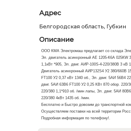
Адрес
Белгородская область, Губкин
Описание
ООО КМА Электромаш предлагает со склада Эле
Эл. двигатель асинхронный АЕ 1205-К6А 025КW 38
1,1кВт *905, Эл. двиг. АИР-100S-4-220/380В 3 кВ 
Двигатель асинхронный АИР132S4 У2 380/660В 15.
FT100 У2 0,37 кВт 1340 об., Эл. двиг. 5АИ 56В4 2
двиг. 5АИ 63В6 FT100 У2 0,25 КВт 870 обор. 220/3
220/380 1,1*910 об. /мин лапы, Эл. двиг. 5АИ 80В6
220/380 4кВт 1435 об. /мин.
Бесплатно и Быстро довозим до транспортной ко
Осуществляем поставки на всей территории Росс
Подробная информация по телефону!.