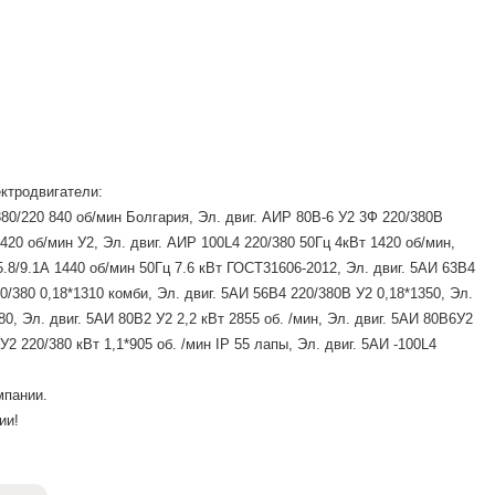
ктродвигатели:
0/220 840 об/мин Болгария, Эл. двиг. АИР 80В-6 У2 3Ф 220/380В
1420 об/мин У2, Эл. двиг. АИР 100L4 220/380 50Гц 4кВт 1420 об/мин,
8/9.1А 1440 об/мин 50Гц 7.6 кВт ГОСТ31606-2012, Эл. двиг. 5АИ 63В4
20/380 0,18*1310 комби, Эл. двиг. 5АИ 56В4 220/380В У2 0,18*1350, Эл.
80, Эл. двиг. 5АИ 80В2 У2 2,2 кВт 2855 об. /мин, Эл. двиг. 5АИ 80В6У2
У2 220/380 кВт 1,1*905 об. /мин IP 55 лапы, Эл. двиг. 5АИ -100L4
мпании.
ии!