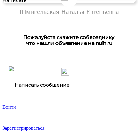
Написать
Услуги Диагноста, Автоэлектрика, Барнаул
Шмигельская Наталья Евгеньевна
Пожалуйста скажите собеседнику,
что нашли объявление на nuih.ru
Настройка и ведение Яндекс Директ
Написать сообщение
Войти
Зарегистрироваться
услуги грузоперевозок автомобилем Исудзу Эльф