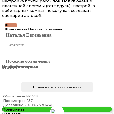
настройка почты, рассылок. Подключение
платежной системы (гетмодуль). Настройка
вебинарных комнат, покажу как создавать
сценарии автовеб.
Ш
Шмигельская Наталья Евгеньевна
Наталья Евгеньевна
1 объявление
Похожие объявления
Цена договорная
Цена договорная
Цена договорная
Цена договорная
600 ₽
10 000 ₽
Барнаул
Барнаул
Барнаул
Барнаул
Барнаул
Барнаул
Пожаловаться на объявление
Объявление №13612
Просмотров: 157
Добавлено 29-09-25 в 14:48
Позвонить