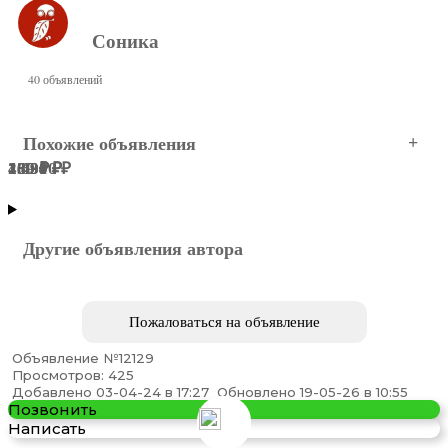
Соника
40 объявлений
Похожие объявления
1 490 ₽
16 910 ₽
489 ₽
2 630 ₽
130 ₽
160 ₽
Волжский
Волжский
Волжский
Волжский
Волжский
Волжский
Другие объявления автора
Пожаловаться на объявление
Объявление №12129
Просмотров: 425
Пленочный тёплый пол Ace Floor с заземлением.
Добавлено 03-04-24 в 17:27
Обновлено 19-05-26 в 10:55
Позвонить
Написать