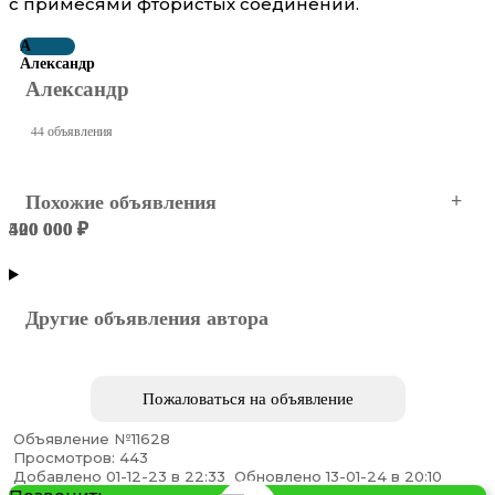
с примесями фтористых соединений.
А
Александр
Александр
44 объявления
Похожие объявления
400 000 ₽
500 000 ₽
420 000 ₽
Владивосток
Владивосток
Владивосток
Другие объявления автора
Пожаловаться на объявление
Объявление №11628
Просмотров: 443
Куплю сварочные электроды НИАТ-5
Добавлено 01-12-23 в 22:33
Обновлено 13-01-24 в 20:10