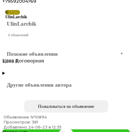
+79592004769
U
UlinLarchik
UlinLarchik
8 объявлений
Похожие объявления
Цена договорная
1 500 ₽
1 500 ₽
1 500 ₽
1 000 ₽
Центральный АО
МОСКВА
МОСКВА
МОСКВА
МОСКВА
Другие объявления автора
Пожаловаться на объявление
Объявление №10894
Просмотров: 381
Изделия ручной работы по индивидуальному ...
Добавлено 24-06-23 в 12:35