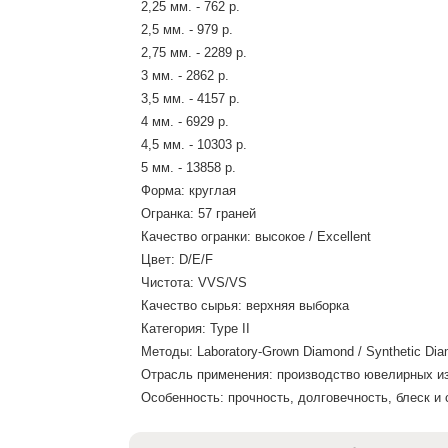
2,25 мм. - 762 р.
2,5 мм. - 979 р.
2,75 мм. - 2289 р.
3 мм. - 2862 р.
3,5 мм. - 4157 р.
4 мм. - 6929 р.
4,5 мм. - 10303 р.
5 мм. - 13858 р.
Форма: круглая
Огранка: 57 граней
Качество огранки: высокое / Excellent
Цвет: D/E/F
Чистота: VVS/VS
Качество сырья: верхняя выборка
Категория: Type II
Методы: Laboratory-Grown Diamond / Synthetic Dia
Отрасль применения: производство ювелирных и
Особенность: прочность, долговечность, блеск 