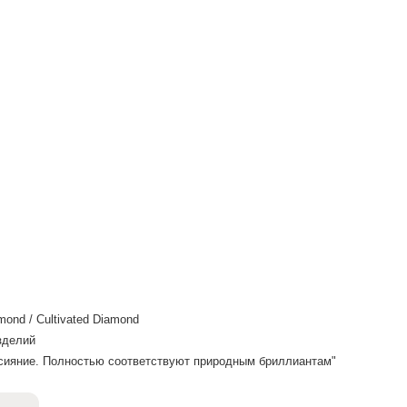
mond / Cultivated Diamond
зделий
и сияние. Полностью соответствуют природным бриллиантам"