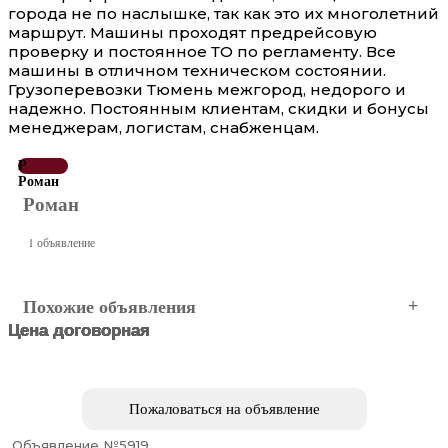
города не по наслышке, так как это их многолетний
маршрут. Машины проходят предрейсовую
проверку и постоянное ТО по регламенту. Все
машины в отличном техническом состоянии.
Грузоперевозки Тюмень межгород, недорого и
надежно. Постоянным клиентам, скидки и бонусы
менеджерам, логистам, снабженцам.
Р
Роман
Роман
1 объявление
Похожие объявления
Цена договорная
Цена договорная
Цена договорная
Цена договорная
Цена договорная
Цена договорная
Тюмень
Тюмень
Тюмень
Тюмень
Тюмень
Тюмень
Пожаловаться на объявление
Объявление №5919