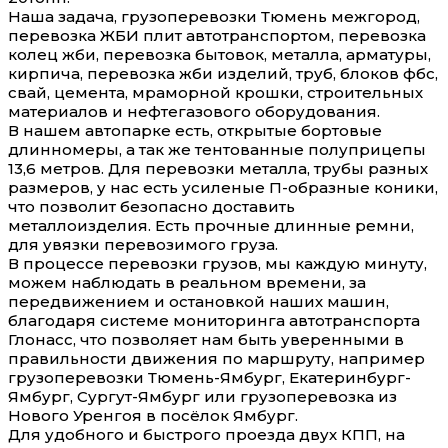
Наша задача, грузоперевозки Тюмень межгород,
перевозка ЖБИ плит автотранспортом, перевозка
колец жби, перевозка бытовок, металла, арматуры,
кирпича, перевозка жби изделий, труб, блоков фбс,
свай, цемента, мраморной крошки, строительных
материалов и нефтегазового оборудования.
В нашем автопарке есть, открытые бортовые
длинномеры, а так же тентованные полуприцепы
13,6 метров. Для перевозки металла, трубы разных
размеров, у нас есть усиленые П-образные коники,
что позволит безопасно доставить
металлоизделия. Есть прочные длинные ремни,
для увязки перевозимого груза.
В процессе перевозки грузов, мы каждую минуту,
можем наблюдать в реальном времени, за
передвижением и остановкой наших машин,
благодаря системе мониторинга автотранспорта
Глонасс, что позволяет нам быть уверенными в
правильности движения по маршруту, например
грузоперевозки Тюмень-Ямбург, Екатеринбург-
Ямбург, Сургут-Ямбург или грузоперевозка из
Нового Уренгоя в посёлок Ямбург.
Для удобного и быстрого проезда двух КПП, на