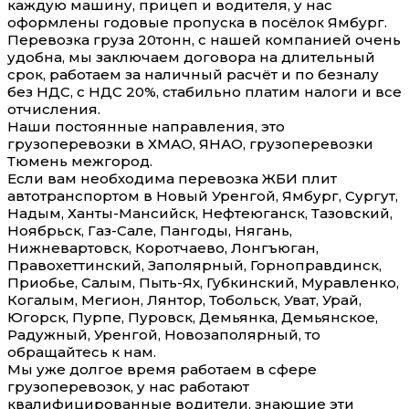
каждую машину, прицеп и водителя, у нас
оформлены годовые пропуска в посёлок Ямбург.
Перевозка груза 20тонн, с нашей компанией очень
удобна, мы заключаем договора на длительный
срок, работаем за наличный расчёт и по безналу
без НДС, с НДС 20%, стабильно платим налоги и все
отчисления.
Наши постоянные направления, это
грузоперевозки в ХМАО, ЯНАО, грузоперевозки
Тюмень межгород.
Если вам необходима перевозка ЖБИ плит
автотранспортом в Новый Уренгой, Ямбург, Сургут,
Надым, Ханты-Мансийск, Нефтеюганск, Тазовский,
Ноябрьск, Газ-Сале, Пангоды, Нягань,
Нижневартовск, Коротчаево, Лонгъюган,
Правохеттинский, Заполярный, Горноправдинск,
Приобье, Салым, Пыть-Ях, Губкинский, Муравленко,
Когалым, Мегион, Лянтор, Тобольск, Уват, Урай,
Югорск, Пурпе, Пуровск, Демьянка, Демьянское,
Радужный, Уренгой, Новозаполярный, то
обращайтесь к нам.
Мы уже долгое время работаем в сфере
грузоперевозок, у нас работают
квалифицированные водители, знающие эти