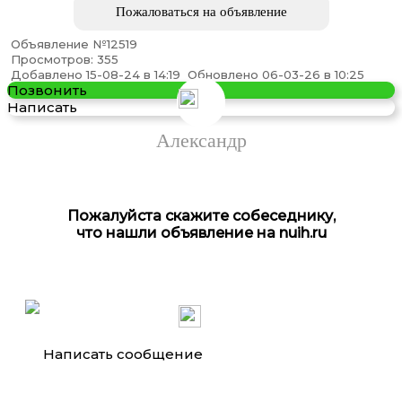
Пожаловаться на объявление
Объявление №12519
Просмотров: 355
Поставка запчастей для тракторов, грузовиков ...
Добавлено 15-08-24 в 14:19
Обновлено 06-03-26 в 10:25
Позвонить
Написать
Александр
Пожалуйста скажите собеседнику,
что нашли объявление на nuih.ru
Автополог с механизмом скручивания на ...
Написать сообщение