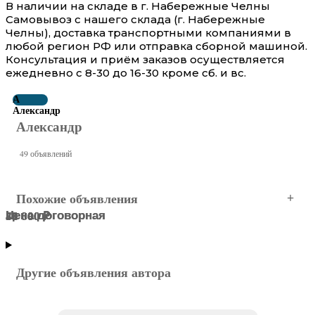
В наличии на складе в г. Набережные Челны
Самовывоз с нашего склада (г. Набережные
Челны), доставка транспортными компаниями в
любой регион РФ или отправка сборной машиной.
Консультация и приём заказов осуществляется
ежедневно с 8-30 до 16-30 кроме сб. и вс.
А
Александр
Александр
49 объявлений
Похожие объявления
Цена договорная
Цена договорная
70 000 ₽
38 000 ₽
35 000 ₽
41 000 ₽
Набережные Челны
Набережные Челны
Набережные Челны
Набережные Челны
Набережные Челны
Набережные Челны
Другие объявления автора