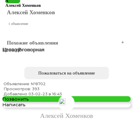
А
Алексей Хоменков
Алексей Хоменков
1 объявление
Похожие объявления
Цена договорная
Цена договорная
Цена договорная
Цена договорная
12 900 ₽
17 900 ₽
МОСКВА
МОСКВА
МОСКВА
МОСКВА
МОСКВА
МОСКВА
Пожаловаться на объявление
Объявление №8702
Просмотров: 393
Добавлено 03-02-23 в 16:45
Позвонить
Написать
Покупайте токарные станки 16к20 в Туле только у ...
Алексей Хоменков