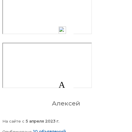
Поставки оптовые орехи, сухофрукты, овощи
А
Клубника для производства клубники в шоколаде
Алексей
На сайте c
5 апреля 2023 г.
10 объявлений
Опубликовано