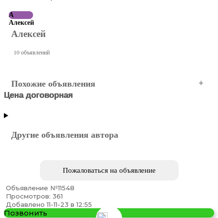
А
Алексей
Алексей
10 объявлений
Похожие объявления
Цена договорная
Цена договорная
Цена договорная
Цена договорная
Цена договорная
МОСКВА
Центральный АО
Центральный АО
Центральный АО
Центральный АО
Другие объявления автора
Пожаловаться на объявление
Объявление №11548
Просмотров: 361
Heets sticks оптом, цена от прямого импортёра.
Добавлено 11-11-23 в 12:55
Позвонить