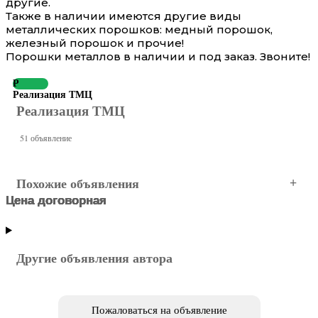
другие.
Также в наличии имеются другие виды
металлических порошков: медный порошок,
железный порошок и прочие!
Порошки металлов в наличии и под заказ. Звоните!
Р
Реализация ТМЦ
Реализация ТМЦ
51 объявление
Похожие объявления
Цена договорная
Цена договорная
Цена договорная
Цена договорная
Цена договорная
Цена договорная
Новосибирск
Новосибирск
Новосибирск
Новосибирск
Новосибирск
Новосибирск
Другие объявления автора
Пожаловаться на объявление