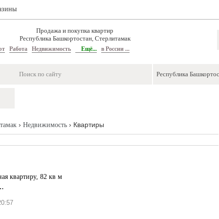
азины
Продажа и покупка квартир
Республика Башкортостан, Стерлитамак
рт
Работа
Недвижимость
Ещё...
в России ...
›
› Квартиры
тамак
Недвижимость
ая квартиру, 82 кв м
…
0:57