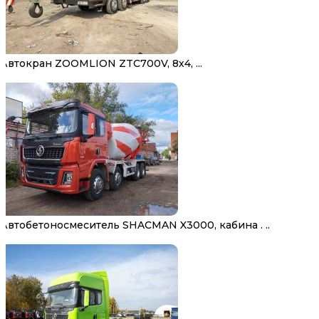
Автокран ZOOMLION ZTC700V, 8х4, ...
Автобетоносмеситель SHACMAN X3000, кабина . ..