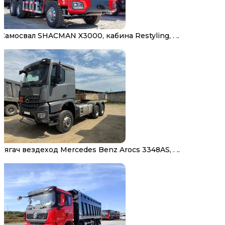
Самосвал SHACMAN X3000, кабина Restyling, . ..
Тягач вездеход Mercedes Benz Arocs 3348AS, . ..