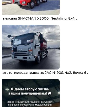
Самосвал SHACMAN X3000, Restyling, 8х4, ...
Автотопливозаправщик JAC N-90S, 4х2, бочка 6 ...