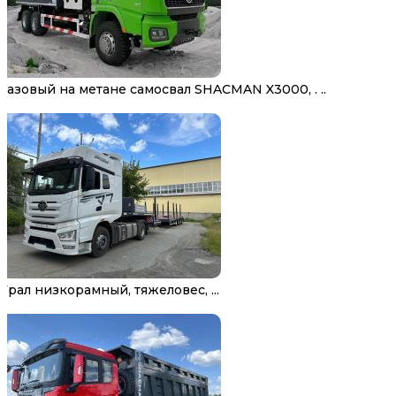
Газовый на метане самосвал SHACMAN X3000, . ..
Трал низкорамный, тяжеловес, ...