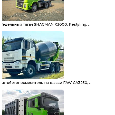
Седельный тягач SHACMAN X3000, Restyling, ...
Автобетоносмеситель на шасси FAW CA3250, ...