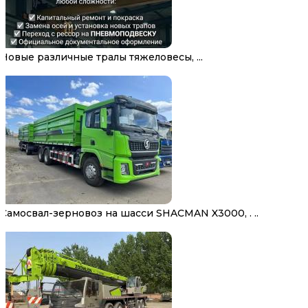
Новые различные тралы тяжеловесы, ...
Самосвал-зерновоз на шасси SHACMAN X3000, . ..