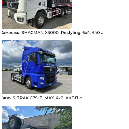
Самосвал SHACMAN X3000, Restyling, 6х4, 440 ...
Тягач SITRAK C7S-E, MAX, 4х2, АКПП с . ..