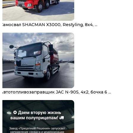
Самосвал SHACMAN X3000, Restyling, 8х4, ...
Автотопливозаправщик JAC N-90S, 4х2, бочка 6 ...