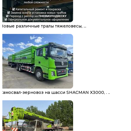
Новые различные тралы тяжеловесы, ...
Самосвал-зерновоз на шасси SHACMAN X3000, . ..