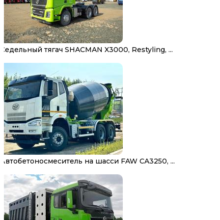
Седельный тягач SHACMAN X3000, Restyling, ...
Автобетоносмеситель на шасси FAW CA3250, ...