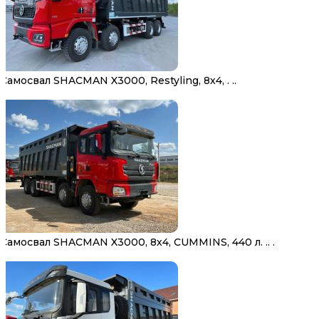
Самосвал SHACMAN X3000, Restyling, 8х4, . ..
Самосвал SHACMAN X3000, 8х4, CUMMINS, 440 л. .. .