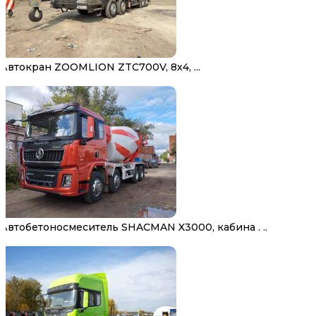
Автокран ZOOMLION ZTC700V, 8х4, ...
Автобетоносмеситель SHACMAN X3000, кабина . ..