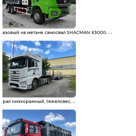
Газовый на метане самосвал SHACMAN X3000, . ..
Трал низкорамный, тяжеловес, ...