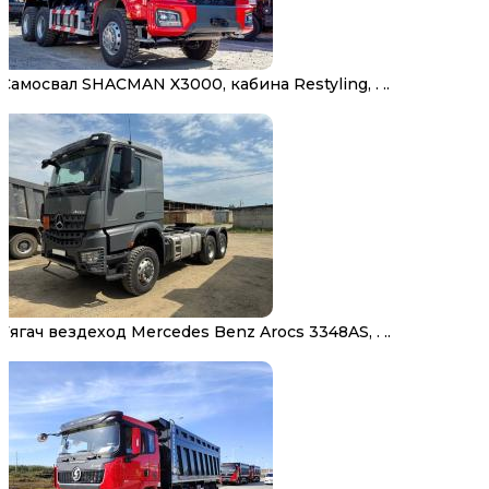
Самосвал SHACMAN X3000, кабина Restyling, . ..
Тягач вездеход Mercedes Benz Arocs 3348AS, . ..