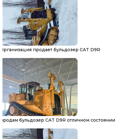
Организация продает бульдозер CAT D9R
продам бульдозер CAT D9R отличном состоянии