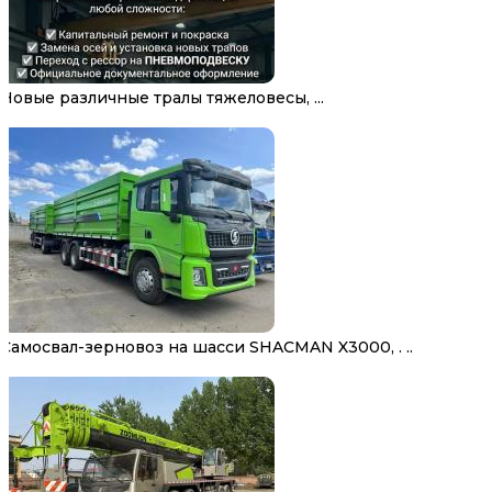
Новые различные тралы тяжеловесы, ...
Самосвал-зерновоз на шасси SHACMAN X3000, . ..