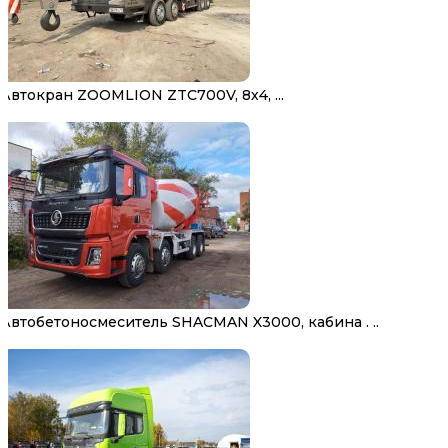
Автокран ZOOMLION ZTC700V, 8х4, ...
Автобетоносмеситель SHACMAN X3000, кабина . ..