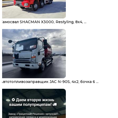
Самосвал SHACMAN X3000, Restyling, 8х4, ...
Автотопливозаправщик JAC N-90S, 4х2, бочка 6 ...