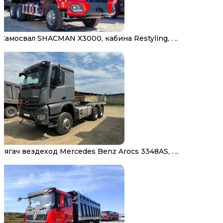
Самосвал SHACMAN X3000, кабина Restyling, . ..
Тягач вездеход Mercedes Benz Arocs 3348AS, . ..