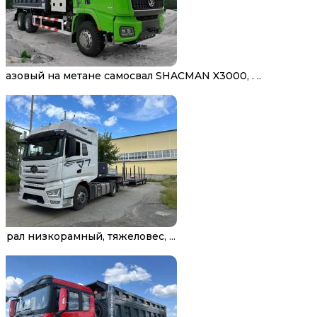
Газовый на метане самосвал SHACMAN X3000, . ..
Трал низкорамный, тяжеловес, ...