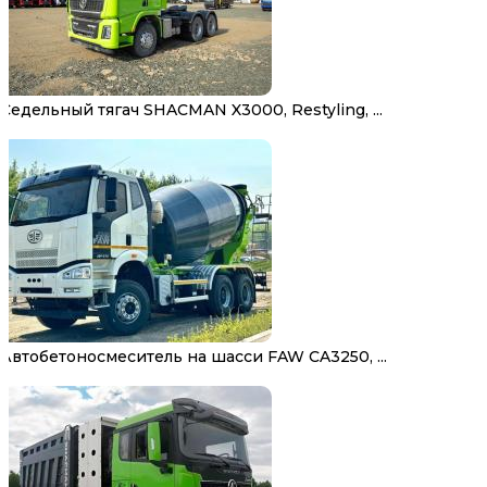
Седельный тягач SHACMAN X3000, Restyling, ...
Автобетоносмеситель на шасси FAW CA3250, ...