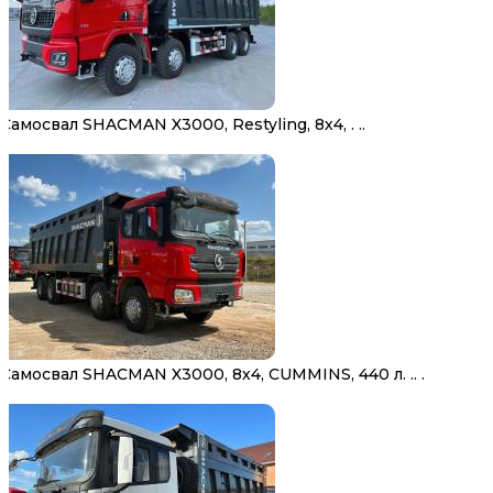
Самосвал SHACMAN X3000, Restyling, 8х4, . ..
Самосвал SHACMAN X3000, 8х4, CUMMINS, 440 л. .. .