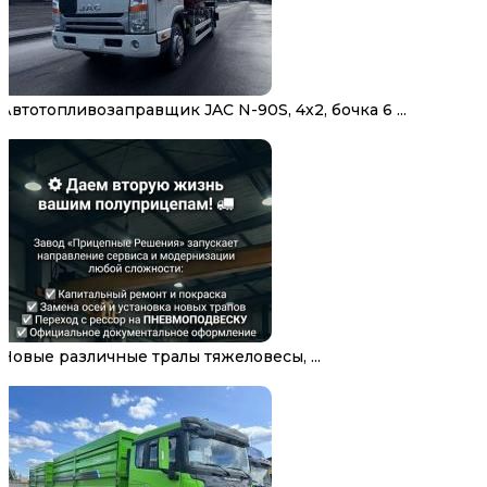
Автотопливозаправщик JAC N-90S, 4х2, бочка 6 ...
Новые различные тралы тяжеловесы, ...