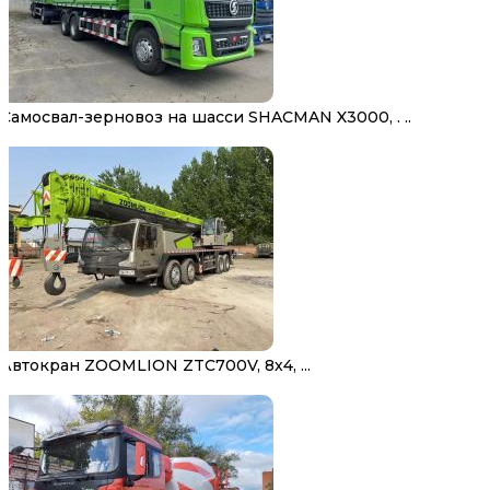
Самосвал-зерновоз на шасси SHACMAN X3000, . ..
Автокран ZOOMLION ZTC700V, 8х4, ...