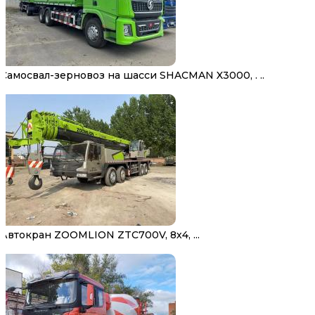
Самосвал-зерновоз на шасси SHACMAN X3000, . ..
Автокран ZOOMLION ZTC700V, 8х4, ...