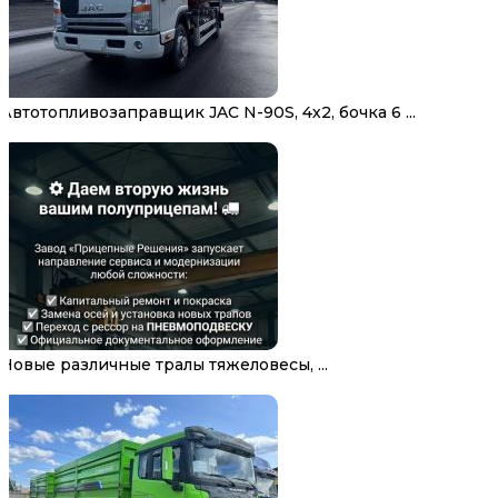
Автотопливозаправщик JAC N-90S, 4х2, бочка 6 ...
Новые различные тралы тяжеловесы, ...