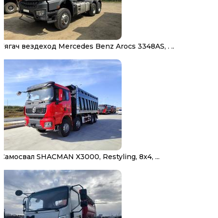
Тягач вездеход Mercedes Benz Arocs 3348AS, . ..
Самосвал SHACMAN X3000, Restyling, 8х4, ...