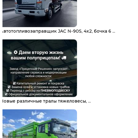
Автотопливозаправщик JAC N-90S, 4х2, бочка 6 ...
Новые различные тралы тяжеловесы, ...