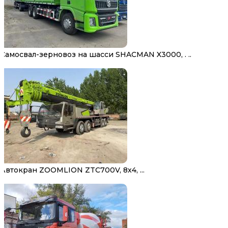
Самосвал-зерновоз на шасси SHACMAN X3000, . ..
Автокран ZOOMLION ZTC700V, 8х4, ...