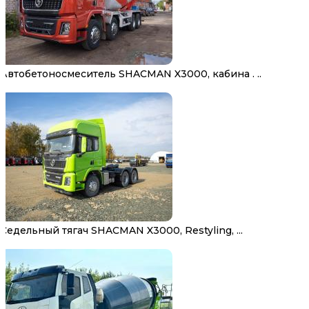
Автобетоносмеситель SHACMAN X3000, кабина . ..
Седельный тягач SHACMAN X3000, Restyling, ...