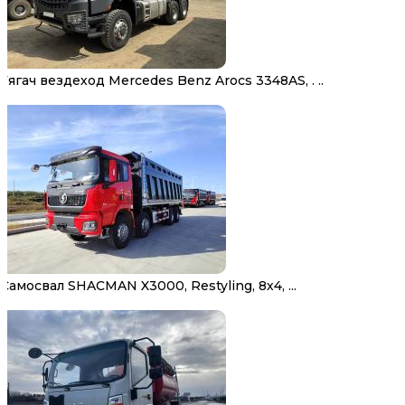
Тягач вездеход Mercedes Benz Arocs 3348AS, . ..
Самосвал SHACMAN X3000, Restyling, 8х4, ...