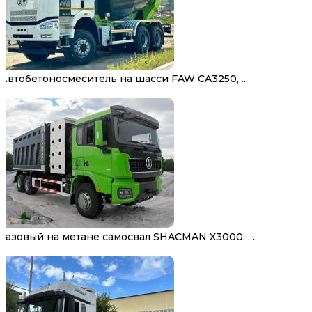
Автобетоносмеситель на шасси FAW CA3250, ...
Газовый на метане самосвал SHACMAN X3000, . ..