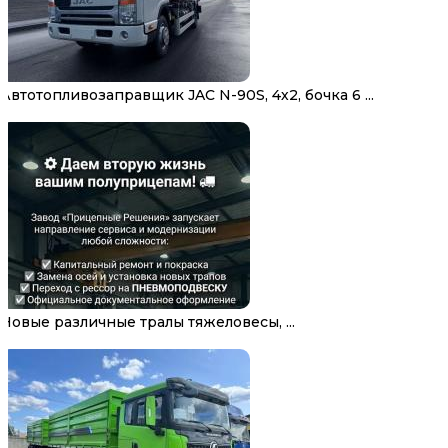
Автотопливозаправщик JAC N-90S, 4х2, бочка 6 ...
Новые различные тралы тяжеловесы, ...