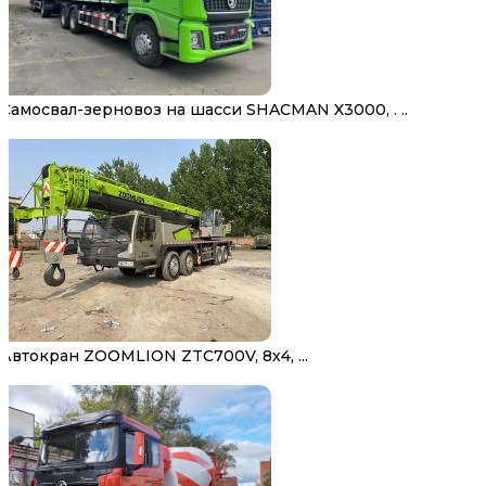
Самосвал-зерновоз на шасси SHACMAN X3000, . ..
Автокран ZOOMLION ZTC700V, 8х4, ...