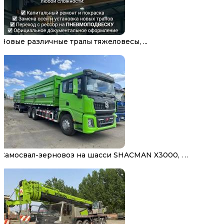
Новые различные тралы тяжеловесы, ...
Самосвал-зерновоз на шасси SHACMAN X3000, . ..