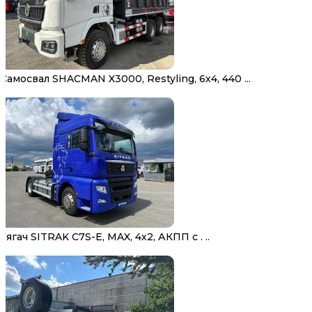
Самосвал SHACMAN X3000, Restyling, 6х4, 440 ...
Тягач SITRAK C7S-E, MAX, 4х2, АКПП с . ..