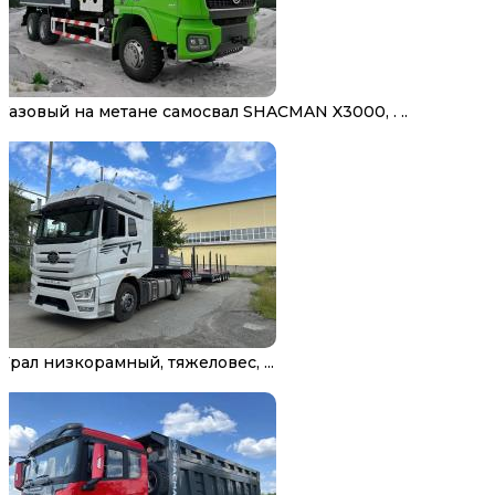
Газовый на метане самосвал SHACMAN X3000, . ..
Трал низкорамный, тяжеловес, ...