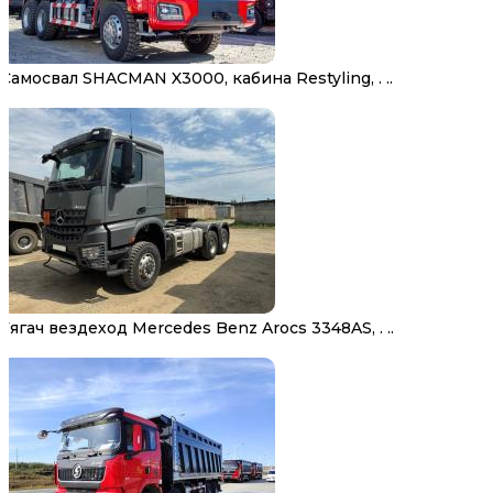
Самосвал SHACMAN X3000, кабина Restyling, . ..
Тягач вездеход Mercedes Benz Arocs 3348AS, . ..