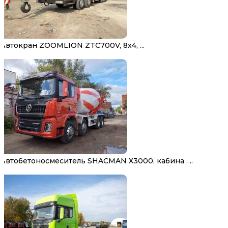
Автокран ZOOMLION ZTC700V, 8х4, ...
Автобетоносмеситель SHACMAN X3000, кабина . ..