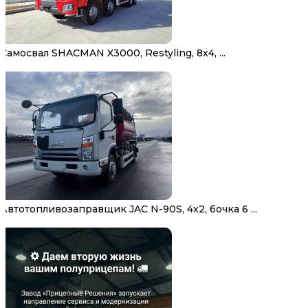
Самосвал SHACMAN X3000, Restyling, 8х4, ...
Автотопливозаправщик JAC N-90S, 4х2, бочка 6 ...