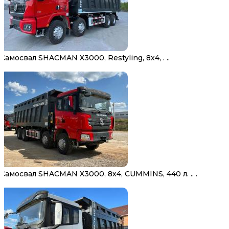
Самосвал SHACMAN X3000, Restyling, 8х4, . ..
Самосвал SHACMAN X3000, 8х4, CUMMINS, 440 л. .. .