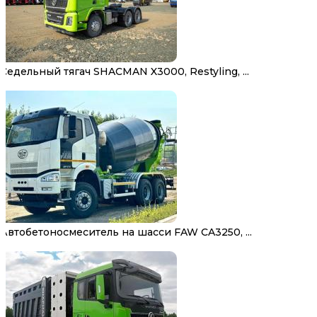
Седельный тягач SHACMAN X3000, Restyling, ...
Автобетоносмеситель на шасси FAW CA3250, ...