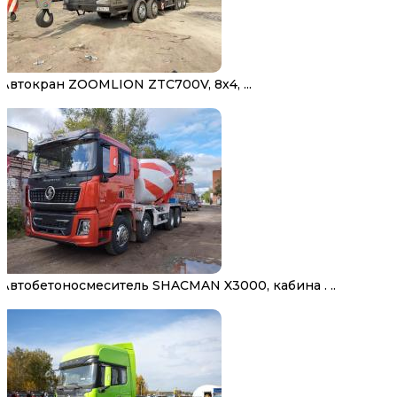
Автокран ZOOMLION ZTC700V, 8х4, ...
Автобетоносмеситель SHACMAN X3000, кабина . ..