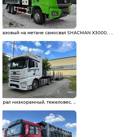
Газовый на метане самосвал SHACMAN X3000, . ..
Трал низкорамный, тяжеловес, ...