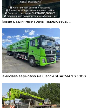
Новые различные тралы тяжеловесы, ...
Самосвал-зерновоз на шасси SHACMAN X3000, . ..