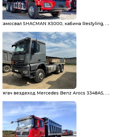
Самосвал SHACMAN X3000, кабина Restyling, . ..
Тягач вездеход Mercedes Benz Arocs 3348AS, . ..