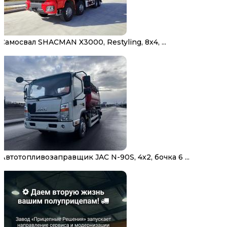
Самосвал SHACMAN X3000, Restyling, 8х4, ...
Автотопливозаправщик JAC N-90S, 4х2, бочка 6 ...