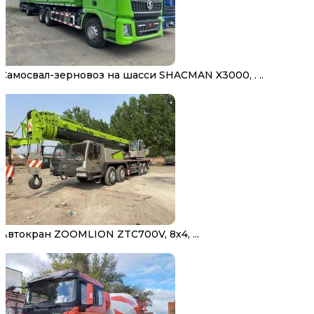
Самосвал-зерновоз на шасси SHACMAN X3000, . ..
Автокран ZOOMLION ZTC700V, 8х4, ...