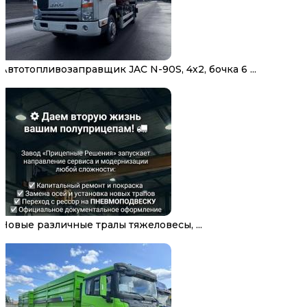
Автотопливозаправщик JAC N-90S, 4х2, бочка 6 ...
Новые различные тралы тяжеловесы, ...