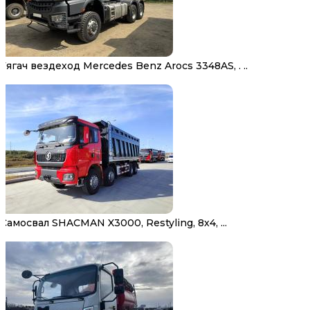
Тягач вездеход Mercedes Benz Arocs 3348AS, . ..
Самосвал SHACMAN X3000, Restyling, 8х4, ...