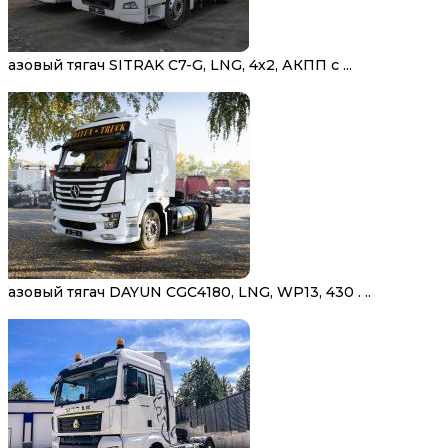
Газовый тягач SITRAK C7-G, LNG, 4х2, АКПП с ...
Газовый тягач DAYUN CGC4180, LNG, WP13, 430 . ..