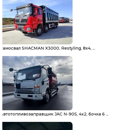
Самосвал SHACMAN X3000, Restyling, 8х4, ...
Автотопливозаправщик JAC N-90S, 4х2, бочка 6 ...