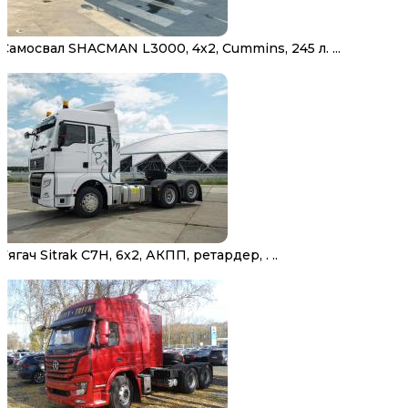
Самосвал SHACMAN L3000, 4х2, Cummins, 245 л. ...
Тягач Sitrak C7H, 6х2, АКПП, ретардер, . ..