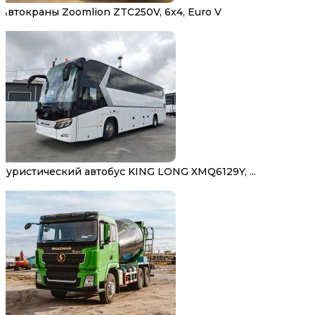
Автокраны Zoomlion ZTC250V, 6х4, Euro V
Туристический автобус KING LONG XMQ6129Y, ...