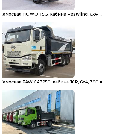
Самосвал HOWO T5G, кабина Restyling, 6х4, ...
Самосвал FAW CA3250, кабина J6P, 6х4, 390 л. ...