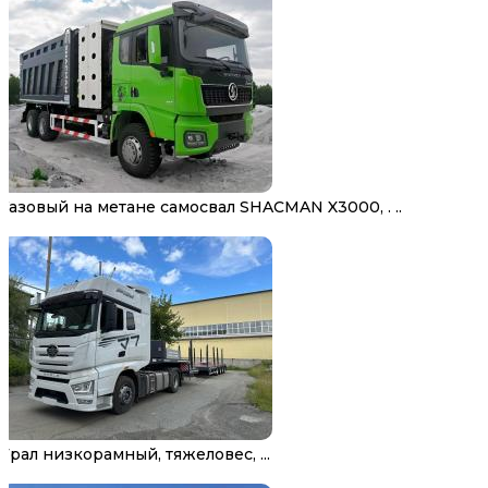
Газовый на метане самосвал SHACMAN X3000, . ..
Трал низкорамный, тяжеловес, ...