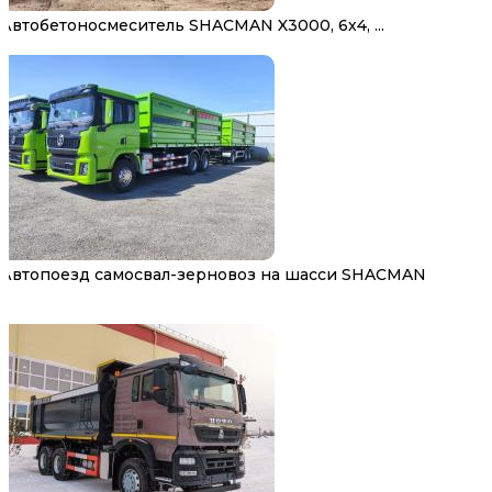
Автобетоносмеситель SHACMAN X3000, 6х4, ...
Автопоезд самосвал-зерновоз на шасси SHACMAN
...