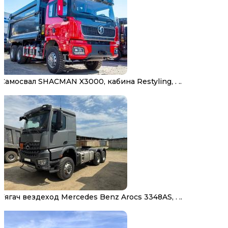
Самосвал SHACMAN X3000, кабина Restyling, . ..
Тягач вездеход Mercedes Benz Arocs 3348AS, . ..