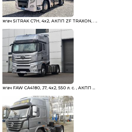
Тягач SITRAK C7H, 4х2, АКПП ZF TRAXON, . ..
Тягач FAW CA4180, J7, 4х2, 550 л. с. , АКПП ...