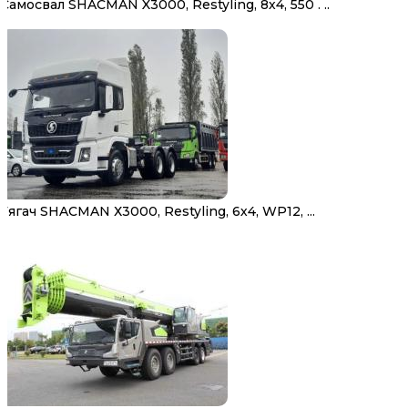
Самосвал SHACMAN X3000, Restyling, 8х4, 550 . ..
Тягач SHACMAN Х3000, Restyling, 6х4, WP12, ...