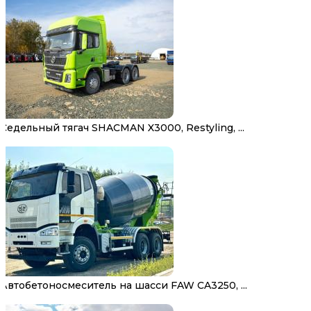
Седельный тягач SHACMAN X3000, Restyling, ...
Автобетоносмеситель на шасси FAW CA3250, ...