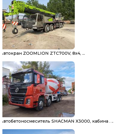
Автокран ZOOMLION ZTC700V, 8х4, ...
Автобетоносмеситель SHACMAN X3000, кабина . ..