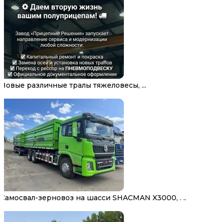
Новые различные тралы тяжеловесы, ...
Самосвал-зерновоз на шасси SHACMAN X3000, . ..