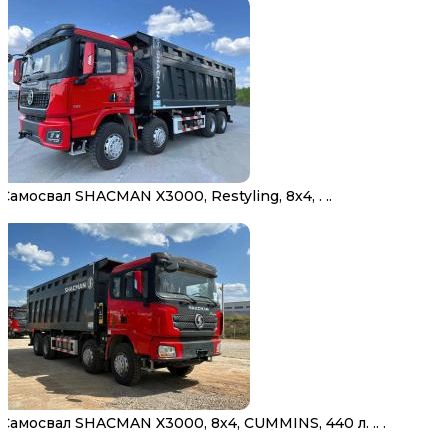
Самосвал SHACMAN X3000, Restyling, 8х4, . ..
Самосвал SHACMAN X3000, 8х4, CUMMINS, 440 л. .. .