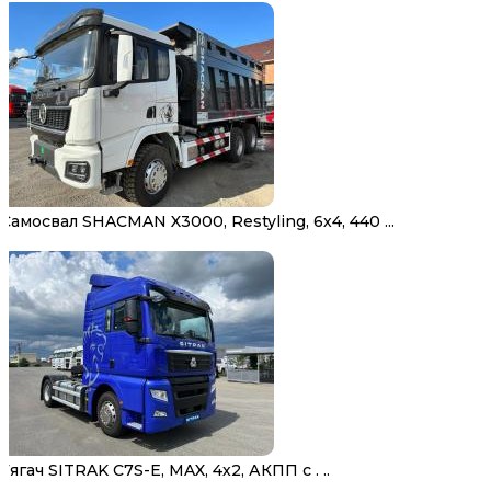
Самосвал SHACMAN X3000, Restyling, 6х4, 440 ...
Тягач SITRAK C7S-E, MAX, 4х2, АКПП с . ..