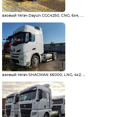
Газовый тягач Dayun CGC4250, CNG, 6х4, . ..
Газовый тягач SHACMAN X6000, LNG, 4х2, ...